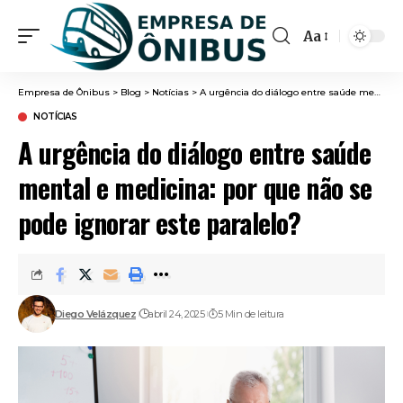
Aa
Font
Resizer
Empresa de Ônibus
>
Blog
>
Notícias
>
A urgência do diálogo entre saúde mental e medicina: por que não se pode ignorar este paralelo?
NOTÍCIAS
A urgência do diálogo entre saúde
mental e medicina: por que não se
pode ignorar este paralelo?
Diego Velázquez
abril 24, 2025
5 Min de leitura