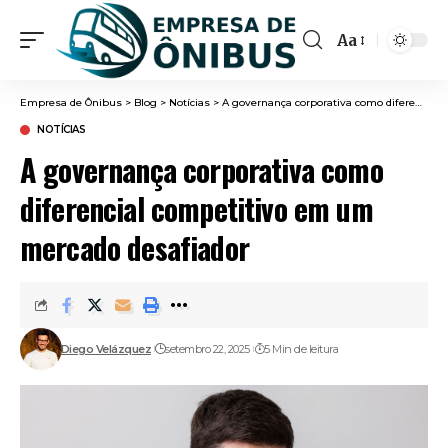
Aa
Font
Resizer
Empresa de Ônibus
>
Blog
>
Notícias
>
A governança corporativa como diferencial competitivo em um mercado desafiador
NOTÍCIAS
A governança corporativa como
diferencial competitivo em um
mercado desafiador
Diego Velázquez
setembro 22, 2025
5 Min de leitura