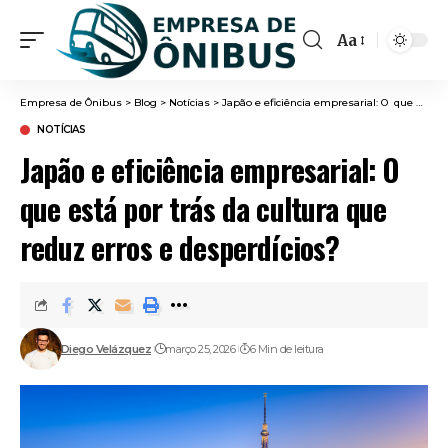
Aa
Font
Resizer
Empresa de Ônibus
>
Blog
>
Notícias
>
Japão e eficiência empresarial: O que está por trás da cultura que reduz erros e desperdícios?
NOTÍCIAS
Japão e eficiência empresarial: O
que está por trás da cultura que
reduz erros e desperdícios?
Diego Velázquez
março 25, 2026
6 Min de leitura