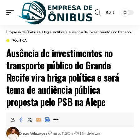
Aa
Font
Resizer
Empresa de Ônibus
>
Blog
>
Política
>
Ausência de investimentos no transporte público do Grande Recife vira briga política e será tema de audiência pública proposta pelo PSB na Alepe
POLÍTICA
Ausência de investimentos no
transporte público do Grande
Recife vira briga política e será
tema de audiência pública
proposta pelo PSB na Alepe
Diego Velázquez
março 11, 2024
7 Min de leitura