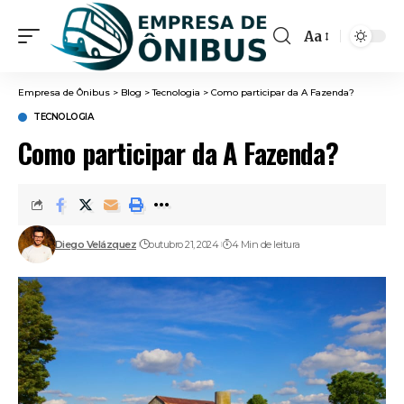
Aa
Font
Resizer
Empresa de Ônibus
>
Blog
>
Tecnologia
>
Como participar da A Fazenda?
TECNOLOGIA
Como participar da A Fazenda?
Diego Velázquez
outubro 21, 2024
4 Min de leitura