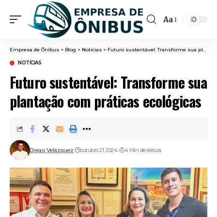
Aa
Font
Resizer
Empresa de Ônibus
>
Blog
>
Notícias
>
Futuro sustentável: Transforme sua plantação com práticas ecológicas
NOTÍCIAS
Futuro sustentável: Transforme sua
plantação com práticas ecológicas
Diego Velázquez
outubro 21, 2024
4 Min de leitura