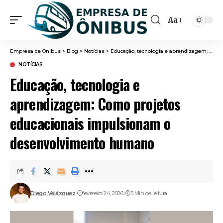
Aa
Font
Resizer
Empresa de Ônibus
>
Blog
>
Notícias
>
Educação, tecnologia e aprendizagem: Como projetos educacionais impulsionam o desenvolvimento humano
NOTÍCIAS
Educação, tecnologia e
aprendizagem: Como projetos
educacionais impulsionam o
desenvolvimento humano
Diego Velázquez
fevereiro 24, 2026
5 Min de leitura