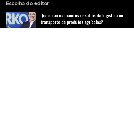
Escolha do editor
Quais são os maiores desafios da logística no
transporte de produtos agrícolas?
Notícias
Transforme a sua vida: Veja como criar uma
rotina saudável sem passar por mudanças
radicais
Notícias
Domine as jogadas avançadas no Turn e River e
transforme-se em um jogador imbatível de
Poker!
Notícias
Home
Quem Faz
Contato
Sobre Nós
© Empresa de Ônibus -
contato@empresadeonibus.com.br
- tel.
(11)91754-6532