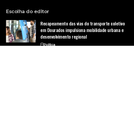
Escolha do editor
Recapeamento das vias do transporte coletivo
em Dourados impulsiona mobilidade urbana e
desenvolvimento regional
Política
Prêmio Nacional de Segurança no Trânsito:
Governo Federal incentiva inovação e reduz
acidentes com nova estratégia de
reconhecimento
Política
Ausência de investimentos no transporte
público do Grande Recife vira briga política e
será tema de audiência pública proposta pelo
PSB na Alepe
Política