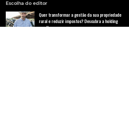
Escolha do editor
Quer transformar a gestão da sua propriedade
rural e reduzir impostos? Descubra a holding
rural!
Notícias
Desafio gelado: aprenda como se preparar para
correr em climas frios e arrase no inverno, com
Giampiero Rosmo
Notícias
Violência em São Paulo: ataques a ônibus se
multiplicam e desafiam autoridades
Notícias
Home
Quem Faz
Contato
Sobre Nós
© Empresa de Ônibus -
contato@empresadeonibus.com.br
- tel.
(11)91754-6532