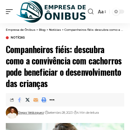
Aa
Font
Resizer
Empresa de Ônibus
>
Blog
>
Notícias
>
Companheiros fiéis: descubra como a convivência com cachorros pode beneficiar o desenvolvimento das crianças
NOTÍCIAS
Companheiros fiéis: descubra
como a convivência com cachorros
pode beneficiar o desenvolvimento
das crianças
Diego Velázquez
setembro 28, 2023
4 Min de leitura