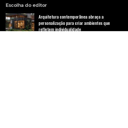
Escolha do editor
Arquitetura contemporânea abraça a
personalização para criar ambientes que
refletem individualidade
Notícias
A urgência do diálogo entre saúde mental e
medicina: por que não se pode ignorar este
paralelo?
Notícias
Transferência de Empresas de Ônibus para
Beneficiário do Bolsa Família Levanta
Questionamentos sobre Gestão e Transparência
Notícias
Home
Quem Faz
Contato
Sobre Nós