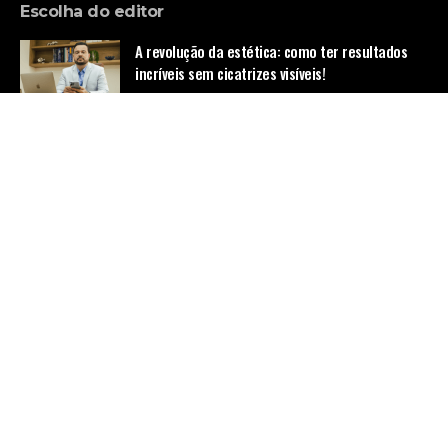
Escolha do editor
A revolução da estética: como ter resultados
incríveis sem cicatrizes visíveis!
Notícias
Um novo pilar da governança corporativa? Saiba
mais sobre o papel da inteligência artificial
nessa área
Notícias
ANTT abre janela para novas empresas de
transporte rodoviário e reacende a
competitividade no setor
Notícias
Home
Quem Faz
Contato
Sobre Nós
© Empresa de Ônibus -
contato@empresadeonibus.com.br
- tel.
(11)91754-6532