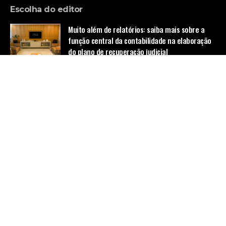
Escolha do editor
Muito além de relatórios: saiba mais sobre a
função central da contabilidade na elaboração
do plano de recuperação judicial
Notícias
Domine as jogadas avançadas no Turn e River e
transforme-se em um jogador imbatível de
Poker!
Notícias
O impacto da enfermagem domiciliar na
qualidade de vida dos pacientes, com a
conhecedora Nathalia Belletato
Notícias
Home
Quem Faz
Contato
Sobre Nós