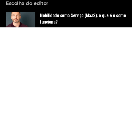
Escolha do editor
Mobilidade como Serviço (MaaS): o que é e como
funciona?
Notícias
Denúncias revelam condições precárias e
jornadas exaustivas no transporte coletivo de
Campo Grande
Notícias
Quando a Justiça Corrige a Humilhação: A
Importância de Respeitar o Passageiro no
Transporte Público
Notícias
Home
Quem Faz
Contato
Sobre Nós
© Empresa de Ônibus -
contato@empresadeonibus.com.br
- tel.
(11)91754-6532