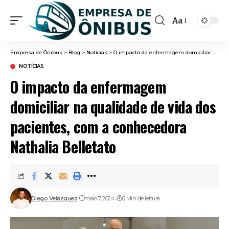
Aa
Font
Resizer
Empresa de Ônibus
>
Blog
>
Notícias
>
O impacto da enfermagem domiciliar na qualidade de vida dos pacientes, com a conhecedora Nathalia Belletato
NOTÍCIAS
O impacto da enfermagem
domiciliar na qualidade de vida dos
pacientes, com a conhecedora
Nathalia Belletato
Diego Velázquez
maio 7, 2024
6 Min de leitura