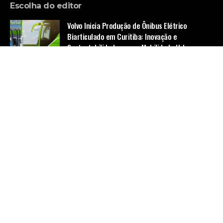
Escolha do editor
Volvo Inicia Produção de Ônibus Elétrico
Biarticulado em Curitiba: Inovação e
Sustentabilidade para a Mobilidade Urbana
Tecnologia
Como evitar poluição visual em peças gráficas
comerciais? Aprenda a como criar materiais
mais claros e persuasivos
Notícias
O impacto da robótica no mercado de trabalho
Notícias
Home
Quem Faz
Contato
Sobre Nós
© Empresa de Ônibus -
contato@empresadeonibus.com.br
- tel.
(11)91754-6532