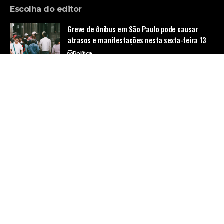
Escolha do editor
Greve de ônibus em São Paulo pode causar
atrasos e manifestações nesta sexta-feira 13
Política
Caxias do Sul avança na mobilidade urbana com
novos ônibus sustentáveis e acessíveis
Tecnologia
Impacto sociopolítico da ampliação da
gratuidade no transporte para estudantes em
Fortaleza
Política
Home
Quem Faz
Contato
Sobre Nós
© Empresa de Ônibus -
contato@empresadeonibus.com.br
- tel.
(11)91754-6532