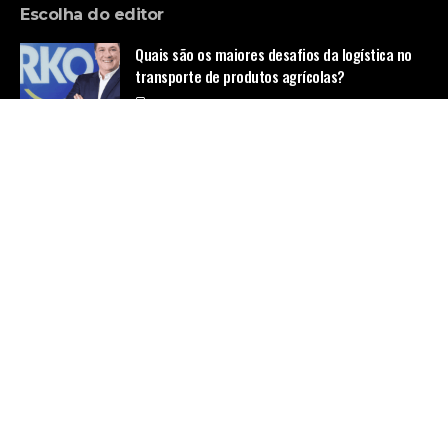
Escolha do editor
Quais são os maiores desafios da logística no
transporte de produtos agrícolas?
Notícias
Goiânia conquista principal prêmio mundial de
mobilidade urbana e reforça tendências que
podem transformar o transporte por ônibus no
Brasil
Notícias
Como participar da A Fazenda?
Tecnologia
Home
Quem Faz
Contato
Sobre Nós
© Empresa de Ônibus -
contato@empresadeonibus.com.br
- tel.