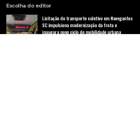
Escolha do editor
Licitação do transporte coletivo em Navegantes
SC impulsiona modernização da frota e
inaugura novo ciclo de mobilidade urbana
Tecnologia
Denúncias revelam condições precárias e
jornadas exaustivas no transporte coletivo de
Campo Grande
Notícias
Porto Alegre Cria Programa para Tratar de
Reclamações sobre Ônibus: Melhorando o
Transporte Público na Cidade
Política
Home
Quem Faz
Contato
Sobre Nós