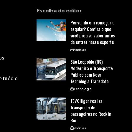
Escolha do editor
Pensando em começar a
esquiar? Confira o que
você precisa saber antes
de entrar nesse esporte
Notícias
os
São Leopoldo (RS)
Moderniza o Transporte
Público com Nova
e tudo o
Tecnologia Transdata
Tecnologia
TEVX Higer realiza
transporte de
passageiros no Rock in
Rio
Notícias