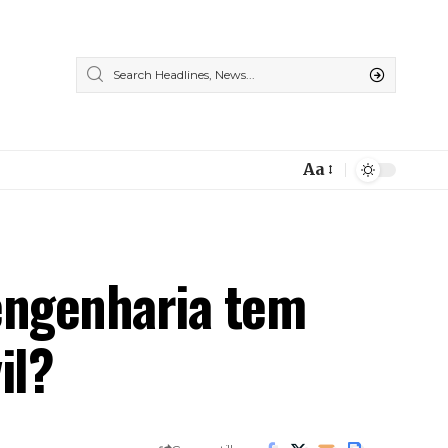
Aa
Font
Resizer
 engenharia tem
il?