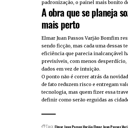
padronização, o painel mais bonito d
A obra que se planeja so
mais perto
Elmar Juan Passos Varjão Bomfim re
sendo ficção, mas cada uma dessas t
eficiência que parecia inalcançável h
previsíveis, com menos desperdício,
dados em vez de intuição.
O ponto não é correr atrás da novida
de fato reduzem risco e entregam valo
tecnologia, mas quem fizer essa trav
definir como serão erguidas as cida
Elmar Juan Passos Varjão
Elmar Juan Passos Var
Tag: