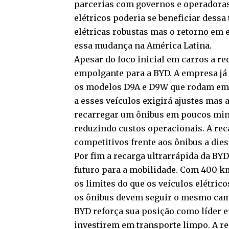
parcerias com governos e operadoras.
elétricos poderia se beneficiar dessa
elétricas robustas mas o retorno em 
essa mudança na América Latina.
Apesar do foco inicial em carros a r
empolgante para a BYD. A empresa já 
os modelos D9A e D9W que rodam em c
a esses veículos exigirá ajustes mas a
recarregar um ônibus em poucos min
reduzindo custos operacionais. A reca
competitivos frente aos ônibus a dies
Por fim a recarga ultrarrápida da BY
futuro para a mobilidade. Com 400 k
os limites do que os veículos elétric
os ônibus devem seguir o mesmo cami
BYD reforça sua posição como líder 
investirem em transporte limpo. A re