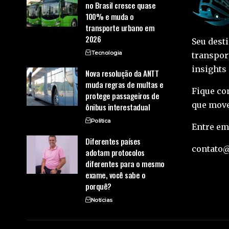
no Brasil cresce quase
100% e muda o
transporte urbano em
2026
Seu dest
Tecnologia
transpor
insights
Nova resolução da ANTT
muda regras de multas e
Fique co
protege passageiros de
que move
ônibus interestadual
Política
Entre em
Diferentes países
contato
adotam protocolos
diferentes para o mesmo
exame, você sabe o
porquê?
Notícias