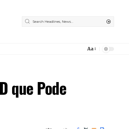
Aa
Font
Resizer
YD que Pode