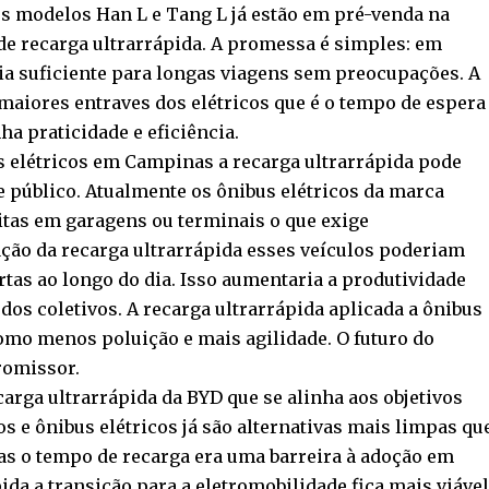
s modelos Han L e Tang L já estão em pré-venda na
de recarga ultrarrápida. A promessa é simples: em
ia suficiente para longas viagens sem preocupações. A
maiores entraves dos elétricos que é o tempo de espera
a praticidade e eficiência.
s elétricos em Campinas a recarga ultrarrápida pode
e público. Atualmente os ônibus elétricos da marca
itas em garagens ou terminais o que exige
ção da recarga ultrarrápida esses veículos poderiam
rtas ao longo do dia. Isso aumentaria a produtividade
 dos coletivos. A recarga ultrarrápida aplicada a ônibus
como menos poluição e mais agilidade. O futuro do
romissor.
ecarga ultrarrápida da BYD que se alinha aos objetivos
s e ônibus elétricos já são alternativas mais limpas qu
as o tempo de recarga era uma barreira à adoção em
da a transição para a eletromobilidade fica mais viáve